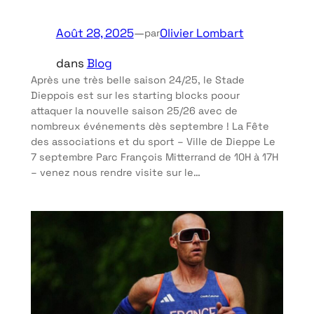
Août 28, 2025
—
Olivier Lombart
par
dans
Blog
Après une très belle saison 24/25, le Stade
Dieppois est sur les starting blocks poour
attaquer la nouvelle saison 25/26 avec de
nombreux événements dès septembre ! La Fête
des associations et du sport – Ville de Dieppe Le
7 septembre Parc François Mitterrand de 10H à 17H
– venez nous rendre visite sur le…