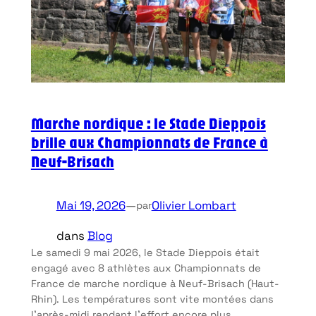
Marche nordique : le Stade Dieppois
brille aux Championnats de France à
Neuf-Brisach
Mai 19, 2026
—
Olivier Lombart
par
dans
Blog
Le samedi 9 mai 2026, le Stade Dieppois était
engagé avec 8 athlètes aux Championnats de
France de marche nordique à Neuf-Brisach (Haut-
Rhin). Les températures sont vite montées dans
l’après-midi rendant l’effort encore plus